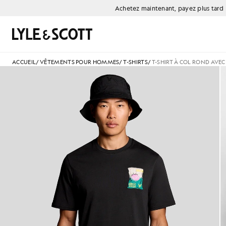
Aller directement au contenu principal
Informations sur l'accessibilité
Achetez maintenant, payez plus tard
Rechercher
ACCUEIL
/
VÊTEMENTS POUR HOMMES
/
T-SHIRTS
/
T-SHIRT À COL ROND AVE
Image de remplacement du pr