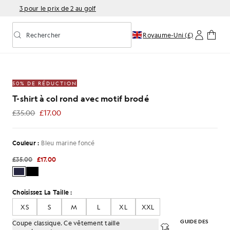
3 pour le prix de 2 au golf
Rechercher
Royaume-Uni (£)
Activer/désactiver la recherche prédictive
50% DE RÉDUCTION
T-shirt à col rond avec motif brodé
£35.00
£17.00
£17.00
Couleur :
Bleu marine foncé
£35.00
£17.00
Choisissez La Taille :
XS
S
M
L
XL
XXL
GUIDE DES
Coupe classique. Ce vêtement taille