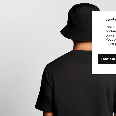
Confid
Lyle &
conten
concern
Vous p
notre 
Tout aut