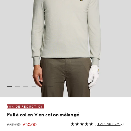
50% DE RÉDUCTION
Pull à col en V en coton mélangé
£80.00
£40.00
(
AVIS SUR «2
»)
£40.00