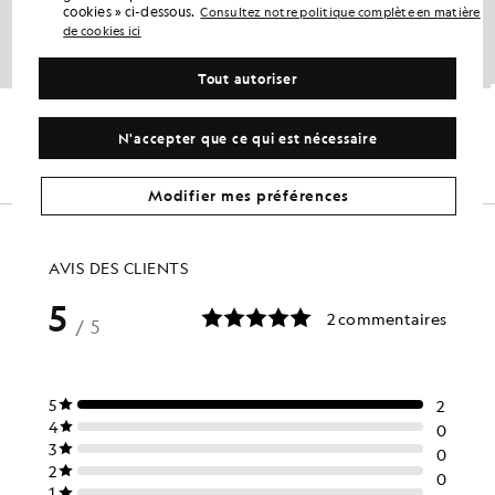
cookies » ci-dessous.
Consultez notre politique complète en matière
de cookies ici
Tout autoriser
n V en coton mélangé
Pull à col rond en coton et laine mérinos
GOLF
£75.00
£80.00
N'accepter que ce qui est nécessaire
+6
Modifier mes préférences