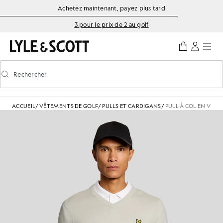
Aller directement au contenu principal
Informations sur l'accessibilité
Achetez maintenant, payez plus tard
3 pour le prix de 2 au golf
Rechercher
Rechercher
Activer/désactiver la recherche prédictive
ACCUEIL
/
VÊTEMENTS DE GOLF
/
PULLS ET CARDIGANS
/
PULL À COL EN V E