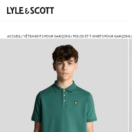
Aller directement au contenu principal
Informations sur l'accessibilité
Rechercher
ACCUEIL
/
VÊTEMENTS POUR GARÇONS
/
POLOS ET T-SHIRTS POUR GARÇONS
Un homme porte un polo en co