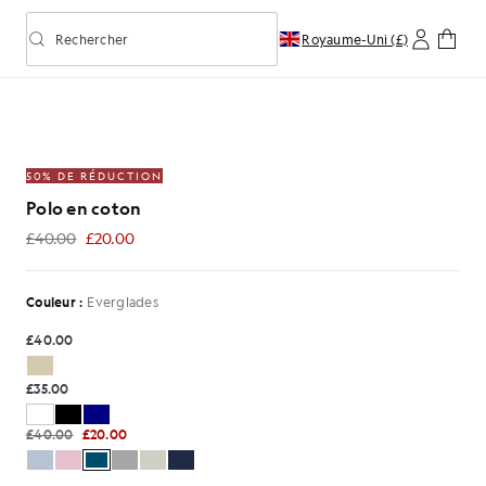
Rechercher
Royaume-Uni (£)
Activer/désactiver la recherche prédictive
on dans les Everglades
50% DE RÉDUCTION
Polo en coton
£40.00
£20.00
£20.00
Couleur :
Everglades
£40.00
£35.00
£40.00
£20.00