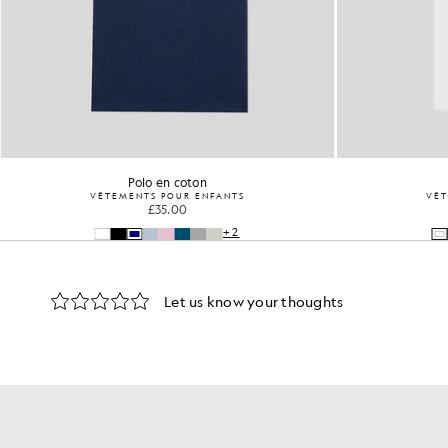
Polo en coton
VÊTEMENTS POUR ENFANTS
VÊT
£35.00
+2