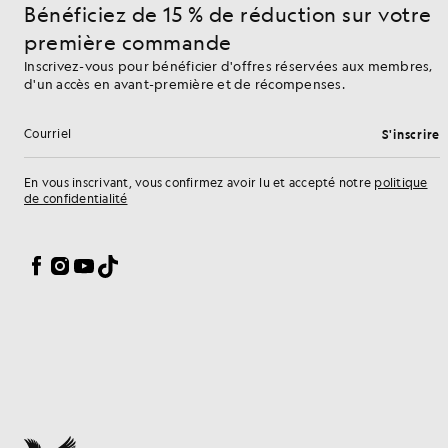
Bénéficiez de 15 % de réduction sur votre
première commande
Inscrivez-vous pour bénéficier d'offres réservées aux membres,
d'un accès en avant-première et de récompenses.
S'inscrire
Adresse e-mail
En vous inscrivant, vous confirmez avoir lu et accepté notre
politique
de confidentialité
Préférences en matière de cookies
Facebook
Instagram
YouTube
TikTok