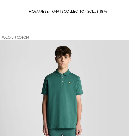
HOMMES
ENFANTS
COLLECTIONS
CLUB 1874
/
POLO EN COTON
ton dans les Everglades
Un homme porte un polo en cot