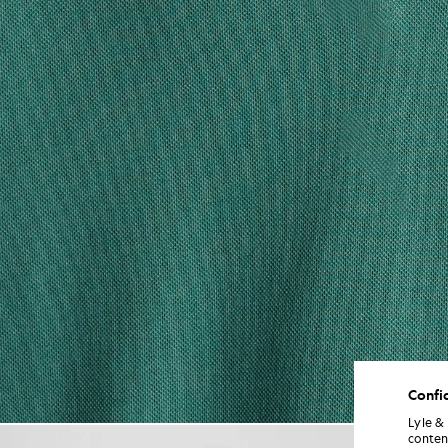
Confid
Lyle &
Un homme porte un polo en co
conten