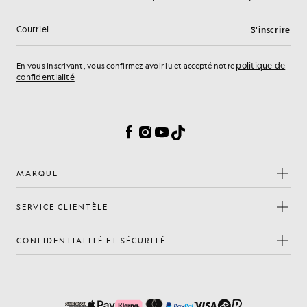
S'inscrire
Adresse e-mail
politique de
En vous inscrivant, vous confirmez avoir lu et accepté notre
confidentialité
Préférences en matière de cookies
Facebook
Instagram
YouTube
TikTok
MARQUE
SERVICE CLIENTÈLE
CONFIDENTIALITÉ ET SÉCURITÉ