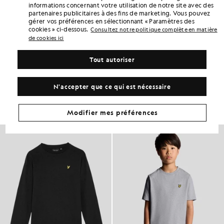
informations concernant votre utilisation de notre site avec des
points «
102
» grâce à cet achat.
S'INSCRIRE
partenaires publicitaires à des fins de marketing. Vous pouvez
6 points = 1,00 £GB
gérer vos préférences en sélectionnant « Paramètres des
cookies » ci-dessous.
DÉTAILS DU PRODUIT
Consultez notre politique complète en matière
de cookies ici
ADAPTATION DU PRODUIT
COMPOSITION ET ENTRETIEN
Tout autoriser
Adoptez ce look
N'accepter que ce qui est nécessaire
Composez une tenue complète avec des pièces raffinées, conçues
pour rehausser votre garde-robe.
Modifier mes préférences