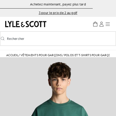
Aller directement au contenu principal
Informations sur l'accessibilité
Achetez maintenant, payez plus tard
3 pour le prix de 2 au golf
Rechercher
Rechercher
Activer/désactiver la recherche prédictive
ACCUEIL
/
VÊTEMENTS POUR GARÇONS
/
POLOS ET T-SHIRTS POUR GARÇONS