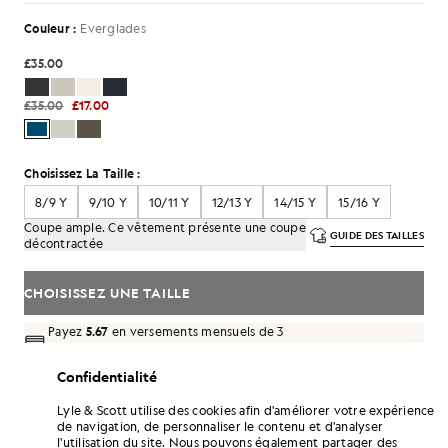
Couleur :
Everglades
£35.00
£35.00
£17.00
Choisissez La Taille :
8/9 Y
9/10 Y
10/11 Y
12/13 Y
14/15 Y
15/16 Y
Coupe ample. Ce vêtement présente une coupe
GUIDE DES TAILLES
décontractée
CHOISISSEZ UNE TAILLE
Payez
5.67
en versements mensuels de 3
Confidentialité
Livraison gratuite à partir de 70 £
Livraison à domicile et points de retrait. Retours et échanges
Lyle & Scott utilise des cookies afin d'améliorer votre expérience
gratuits.
de navigation, de personnaliser le contenu et d'analyser
l'utilisation du site. Nous pouvons également partager des
Gagnez le double de points ! Cumulez des