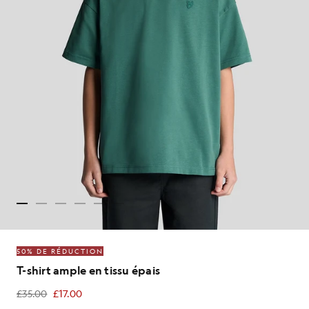
50% DE RÉDUCTION
T-shirt ample en tissu épais
£35.00
£17.00
£17.00