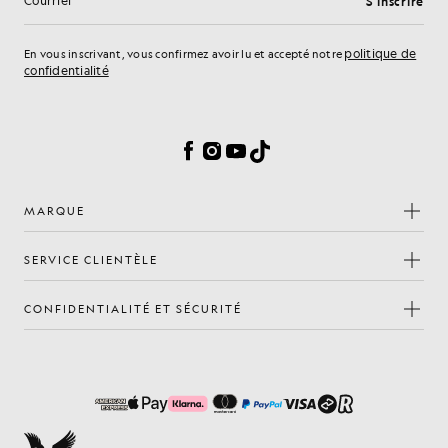
S'inscrire
Adresse e-mail
politique de
En vous inscrivant, vous confirmez avoir lu et accepté notre
confidentialité
Préférences en matière de cookies
Facebook
Instagram
YouTube
TikTok
MARQUE
SERVICE CLIENTÈLE
CONFIDENTIALITÉ ET SÉCURITÉ