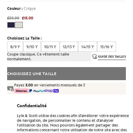
Couleur :
Crique
£30.00
£15.00
Choisissez La Taille :
8/9 Y
9/10 Y
10/11 Y
12/13 Y
14/15 Y
15/16 Y
Coupe classique. Ce vêtement taille
GUIDE DES TAILLES
normalement.
CHOISISSEZ UNE TAILLE
Payez
5.00
en versements mensuels de 3
Livraison gratuite à partir de 70 £
Livraison à domicile et points de retrait. Retours et échanges
Confidentialité
gratuits.
Lyle & Scott utilise des cookies afin d'améliorer votre expérience
Gagnez le double de points ! Cumulez des
de navigation, de personnaliser le contenu et d'analyser
points «
90
» grâce à cet achat.
S'INSCRIRE
l'utilisation du site. Nous pouvons également partager des
6 points = 1,00 £GB
informations concernant votre utilisation de notre site avec des