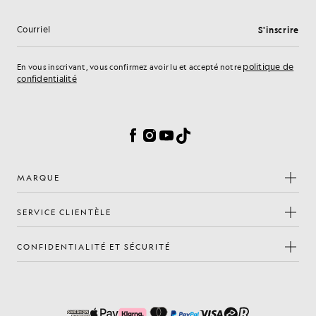
S'inscrire
Adresse e-mail
politique de
En vous inscrivant, vous confirmez avoir lu et accepté notre
confidentialité
Préférences en matière de cookies
Facebook
Instagram
YouTube
TikTok
MARQUE
SERVICE CLIENTÈLE
CONFIDENTIALITÉ ET SÉCURITÉ