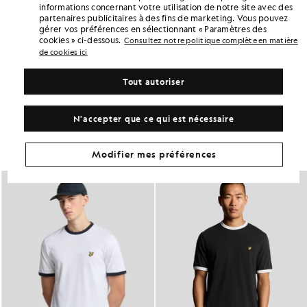
informations concernant votre utilisation de notre site avec des
points «
102
» grâce à cet achat.
S'INSCRIRE
partenaires publicitaires à des fins de marketing. Vous pouvez
6 points = 1,00 £GB
gérer vos préférences en sélectionnant « Paramètres des
cookies » ci-dessous.
DÉTAILS DU PRODUIT
Consultez notre politique complète en matière
de cookies ici
ADAPTATION DU PRODUIT
COMPOSITION ET ENTRETIEN
Tout autoriser
Adoptez ce look
N'accepter que ce qui est nécessaire
Composez une tenue complète avec des pièces raffinées, conçues
pour rehausser votre garde-robe.
Modifier mes préférences