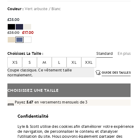
Couleur :
Vert arbuste / Blanc
£35.00
£35.00
£17.00
Standard
En plus
Choisissez La Taille :
XS
S
M
L
XL
XXL
Coupe classique. Ce vêtement taille
GUIDE DES TAILLES
normalement.
CHOISISSEZ UNE TAILLE
Payez
5.67
en versements mensuels de 3
Confidentialité
Livraison gratuite à partir de 70 £
Livraison à domicile et points de retrait. Retours et échanges
Lyle & Scott utilise des cookies afin d'améliorer votre expérience
gratuits.
de navigation, de personnaliser le contenu et d'analyser
l'utilisation du site. Nous pouvons également partager des
Gagnez le double de points ! Cumulez des