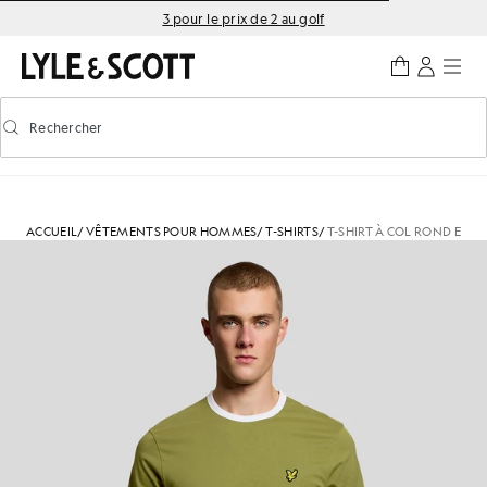
Aller directement au contenu principal
Informations sur l'accessibilité
3 pour le prix de 2 au golf
Rechercher
Rechercher
Activer/désactiver la recherche prédictive
ACCUEIL
/
VÊTEMENTS POUR HOMMES
/
T-SHIRTS
/
T-SHIRT À COL ROND EN 