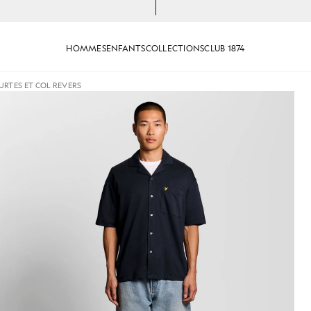
HOMMES
ENFANTS
COLLECTIONS
CLUB 1874
RTES ET COL REVERS
manches courtes et col revers, de couleur bleu marine fon
Un homme porte une chemise à m