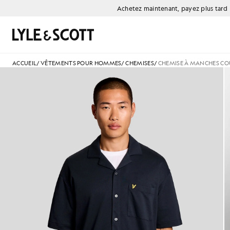
Aller directement au contenu principal
Informations sur l'accessibilité
Achetez maintenant, payez plus tard
Rechercher
ACCUEIL
/
VÊTEMENTS POUR HOMMES
/
CHEMISES
/
CHEMISE À MANCHES COU
Un homme porte une chemise à 