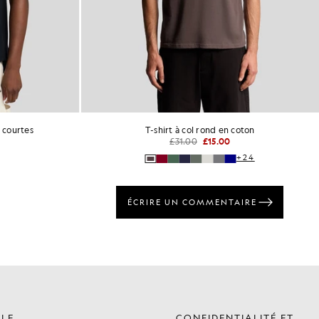
 courtes
T-shirt à col rond en coton
£31.00
£15.00
+24
ÈLE
CONFIDENTIALITÉ ET