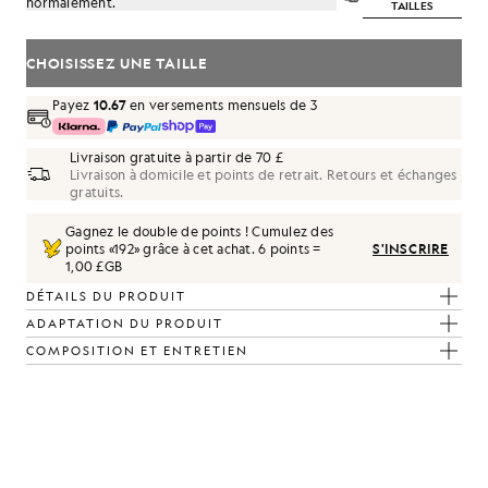
normalement.
TAILLES
CHOISISSEZ UNE TAILLE
Payez
10.67
en versements mensuels de 3
Livraison gratuite à partir de 70 £
Livraison à domicile et points de retrait. Retours et échanges
gratuits.
Gagnez le double de points ! Cumulez des
points «
192
» grâce à cet achat.
6 points =
S'INSCRIRE
, de couleur bleu marine foncé
1,00 £GB
DÉTAILS DU PRODUIT
ADAPTATION DU PRODUIT
COMPOSITION ET ENTRETIEN