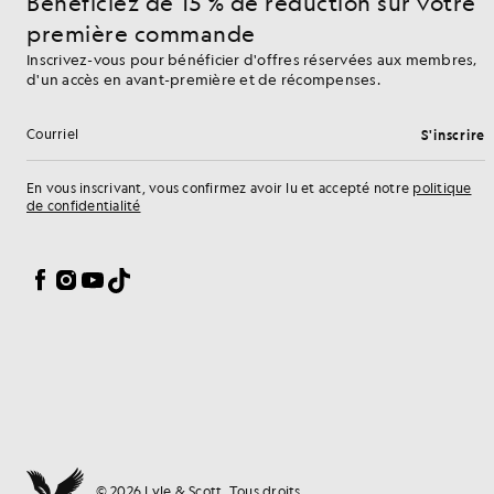
Bénéficiez de 15 % de réduction sur votre
première commande
Inscrivez-vous pour bénéficier d'offres réservées aux membres,
d'un accès en avant-première et de récompenses.
S'inscrire
Adresse e-mail
En vous inscrivant, vous confirmez avoir lu et accepté notre
politique
de confidentialité
Préférences en matière de cookies
Facebook
Instagram
YouTube
TikTok
© 2026 Lyle & Scott. Tous droits