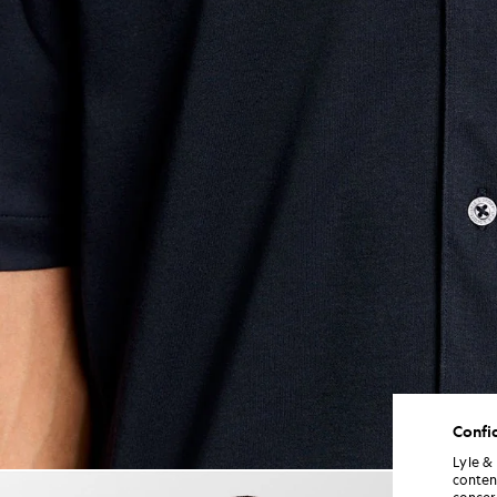
Confid
Lyle &
Un homme porte une chemise à 
conten