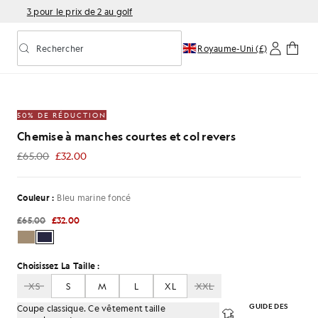
3 pour le prix de 2 au golf
Rechercher
Royaume-Uni (£)
Activer/désactiver la recherche prédictive
cé
anches courtes et col revers, de couleur bleu marine fonc
50% DE RÉDUCTION
Chemise à manches courtes et col revers
£65.00
£32.00
£32.00
Couleur :
Bleu marine foncé
£65.00
£32.00
Choisissez La Taille :
XS
S
M
L
XL
XXL
GUIDE DES
Coupe classique. Ce vêtement taille