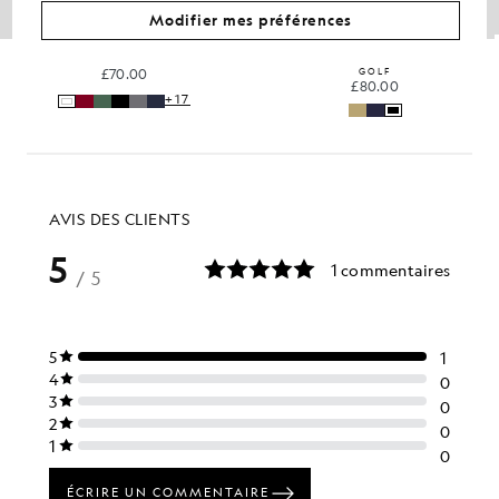
Modifier mes préférences
Sweat à capuche en coton Loopback
Pantalon chino
£70.00
GOLF
£80.00
+17