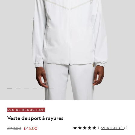
50% DE RÉDUCTION
Veste de sport à rayures
£90.00
£45.00
(
AVIS SUR «1
»)
£45.00