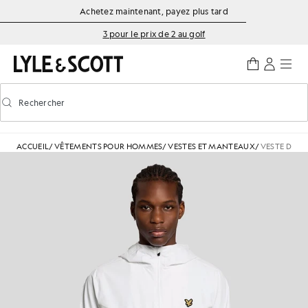
Aller directement au contenu principal
Informations sur l'accessibilité
Achetez maintenant, payez plus tard
3 pour le prix de 2 au golf
Rechercher
Rechercher
Activer/désactiver la recherche prédictive
ACCUEIL
/
VÊTEMENTS POUR HOMMES
/
VESTES ET MANTEAUX
/
VESTE DE S