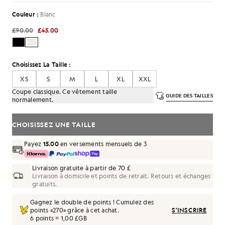
Couleur :
Blanc
£90.00
£45.00
Choisissez La Taille :
XS
S
M
L
XL
XXL
Coupe classique. Ce vêtement taille
GUIDE DES TAILLES
normalement.
CHOISISSEZ UNE TAILLE
Payez
15.00
en versements mensuels de 3
Livraison gratuite à partir de 70 £
Livraison à domicile et points de retrait. Retours et échanges
gratuits.
Gagnez le double de points ! Cumulez des
points «
270
» grâce à cet achat.
S'INSCRIRE
6 points = 1,00 £GB