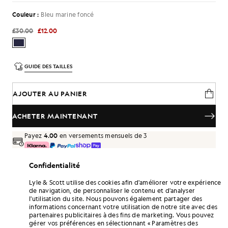
Couleur :
Bleu marine foncé
£30.00
£12.00
GUIDE DES TAILLES
AJOUTER AU PANIER
ACHETER MAINTENANT
Payez
4.00
en versements mensuels de 3
Livraison gratuite à partir de 70 £
Confidentialité
Livraison à domicile et points de retrait. Retours et échanges
gratuits.
Lyle & Scott utilise des cookies afin d'améliorer votre expérience
de navigation, de personnaliser le contenu et d'analyser
Gagnez le double de points ! Cumulez des
l'utilisation du site. Nous pouvons également partager des
points «
72
» grâce à cet achat.
S'INSCRIRE
informations concernant votre utilisation de notre site avec des
6 points = 1,00 £GB
partenaires publicitaires à des fins de marketing. Vous pouvez
gérer vos préférences en sélectionnant « Paramètres des
DÉTAILS DU PRODUIT