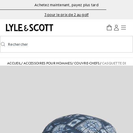
Aller directement au contenu principal
Informations sur l'accessibilité
Achetez maintenant, payez plus tard
3 pour le prix de 2 au golf
Rechercher
Rechercher
Activer/désactiver la recherche prédictive
ACCUEIL
/
ACCESSOIRES POUR HOMMES
/
COUVRE-CHEFS
/
CASQUETTE DE BAS