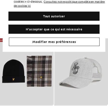
cookies » ci-dessous.
Consultez notre politique complète en matière
COMPOSITION ET ENTRETIEN
de cookies ici
Adoptez ce look
Tout autoriser
Composez une tenue complète avec des pièces raffinées, conçues
pour rehausser votre garde-robe.
N'accepter que ce qui est nécessaire
60% DE RÉDUCTION
60% DE RÉDUCTION
Modifier mes préférences