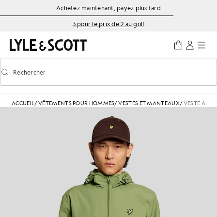
Aller directement au contenu principal
Informations sur l'accessibilité
Achetez maintenant, payez plus tard
3 pour le prix de 2 au golf
Rechercher
Rechercher
Activer/désactiver la recherche prédictive
ACCUEIL
/
VÊTEMENTS POUR HOMMES
/
VESTES ET MANTEAUX
/
VESTE À CA