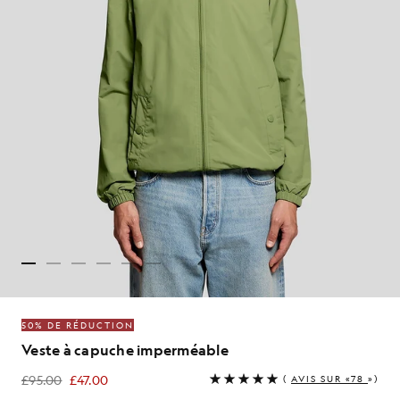
50% DE RÉDUCTION
Veste à capuche imperméable
£95.00
£47.00
(
AVIS SUR «78
»)
£47.00