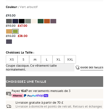
Couleur :
Vert arbustif
£95.00
£95.00
£47.00
£95.00
£38.00
Choisissez La Taille :
XS
S
M
L
XL
XXL
Coupe classique. Ce vêtement taille
GUIDE DES TAILLES
normalement.
CHOISISSEZ UNE TAILLE
Payez
15.67
en versements mensuels de 3
Livraison gratuite à partir de 70 £
Livraison à domicile et points de retrait. Retours et échanges