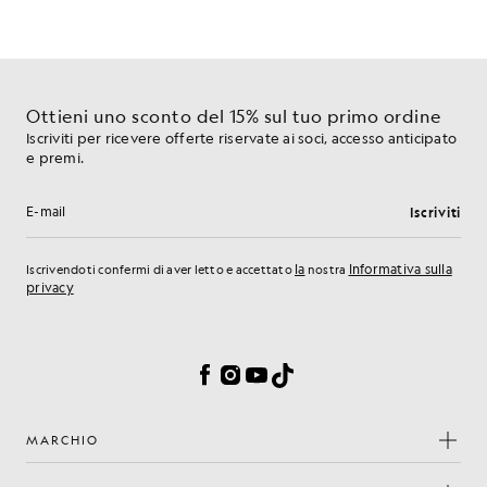
Ottieni uno sconto del 15% sul tuo primo ordine
Iscriviti per ricevere offerte riservate ai soci, accesso anticipato
e premi.
Iscriviti
Indirizzo e-mail
la
Informativa sulla
Iscrivendoti confermi di aver letto e accettato
nostra
privacy
Preferenze sui cookie
Facebook
Instagram
YouTube
TikTok
MARCHIO