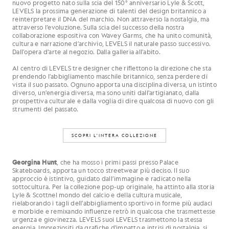
nuovo progetto nato sulla scia del 150° anniversario Lyle & Scott,
LEVELS la prossima generazione di talenti del design britannico a
reinterpretare il DNA del marchio. Non attraverso la nostalgia, ma
attraverso l’evoluzione. Sulla scia del successo della nostra
collaborazione espositiva con Wavey Garms, che ha unito comunità,
cultura e narrazione d’archivio, LEVELS il naturale passo successivo.
Dall'opera d'arte al negozio. Dalla galleria all'abito.
Al centro di LEVELS tre designer che riflettono la direzione che sta
prendendo l'abbigliamento maschile britannico, senza perdere di
vista il suo passato. Ognuno apporta una disciplina diversa, un istinto
diverso, un'energia diversa, ma sono uniti dall'artigianato, dalla
prospettiva culturale e dalla voglia di dire qualcosa di nuovo con gli
strumenti del passato.
SCOPRI L'INTERA COLLEZIONE
Georgina Hunt
, che ha mosso i primi passi presso Palace
Skateboards, apporta un tocco streetwear più deciso. Il suo
approccio è istintivo, guidato dall’immagine e radicato nella
sottocultura. Per la collezione pop-up originale, ha attinto alla storia
Lyle & Scottnel mondo del calcio e della cultura musicale,
rielaborando i tagli dell'abbigliamento sportivo in forme più audaci
e morbide e remixando influenze retrò in qualcosa che trasmettesse
urgenza e giovinezza. LEVELS suoi LEVELS trasmettono la stessa
energia. Impreziositi da grafiche d'impatto e intrisi di nostalgia, si