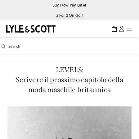
Skip to main content
Accessibility information
Buy Now Pay Later
3 For 2 On Golf
Search
Search
Toggle predictive search
LEVELS:
Scrivere il prossimo capitolo della
moda maschile britannica