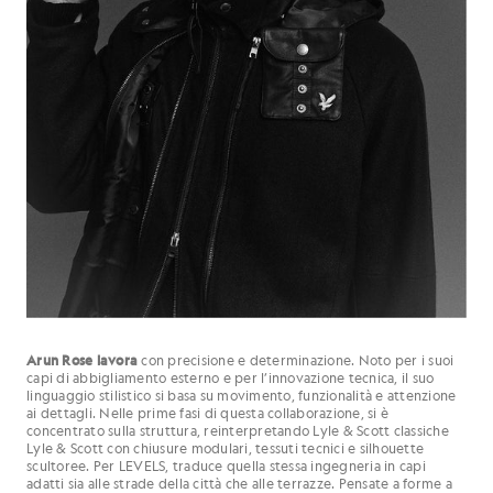
Arun Rose lavora
con precisione e determinazione. Noto per i suoi
capi di abbigliamento esterno e per l’innovazione tecnica, il suo
linguaggio stilistico si basa su movimento, funzionalità e attenzione
ai dettagli. Nelle prime fasi di questa collaborazione, si è
concentrato sulla struttura, reinterpretando Lyle & Scott classiche
Lyle & Scott con chiusure modulari, tessuti tecnici e silhouette
scultoree. Per LEVELS, traduce quella stessa ingegneria in capi
adatti sia alle strade della città che alle terrazze. Pensate a forme a